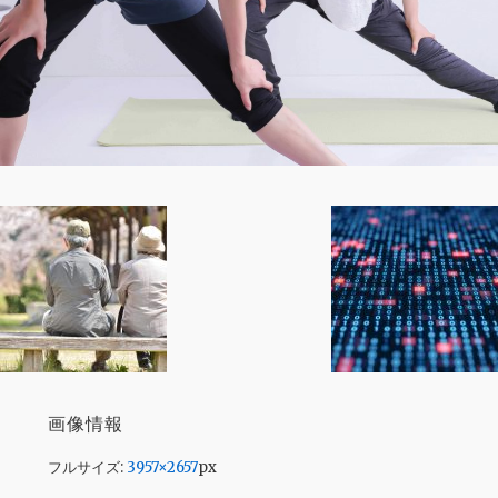
画像情報
フルサイズ:
3957×2657
px