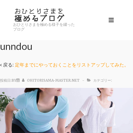
↓
メ
メ
イ
おひとりさまを極める様子を綴った
イ
メ
ン
ブログ
ン
コ
ニ
ナ
unndou
ン
ビ
テ
ュ
ゲ
ン
‹ 戻る:
定年までにやっておくことをリストアップしてみた。
ー
ー
ツ
シ
へ
投稿日:BY
OHITORISAMA-MASTER.NET
カテゴリー:
ョ
ス
ン
キ
ッ
プ