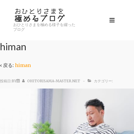
↓
メ
メ
イ
おひとりさまを極める様子を綴った
イ
メ
ン
ブログ
ン
コ
ニ
ナ
himan
ン
ビ
テ
ュ
ゲ
ン
‹ 戻る:
himan
ー
ー
ツ
シ
へ
投稿日:BY
OHITORISAMA-MASTER.NET
カテゴリー:
ョ
ス
ン
キ
ッ
プ