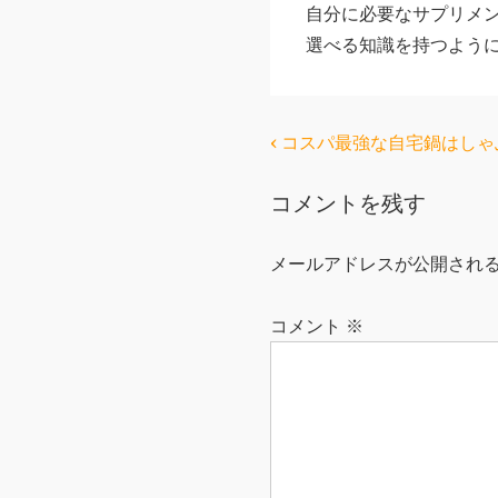
自分に必要なサプリメ
選べる知識を持つよう
投
前
‹ コスパ最強な自宅鍋はし
の
稿
コメントを残す
投
ナ
稿:
ビ
メールアドレスが公開され
ゲ
ー
コメント
※
シ
ョ
ン