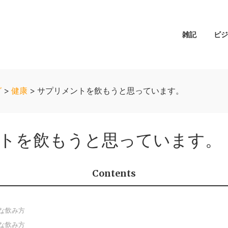
メ
雑記
ビジ
イ
ン
ナ
ビ
グ
>
健康
>
サプリメントを飲もうと思っています。
ゲ
ー
シ
トを飲もうと思っています。
ョ
ン
Contents
な飲み方
な飲み方