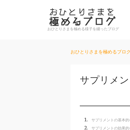
↓
メ
イ
ン
おひとりさまを極める様子を綴ったブログ
コ
ン
おひとりさまを極めるブロ
テ
ン
ツ
サプリメン
へ
ス
キ
ッ
プ
サプリメントの基本的
サプリメントの効果的