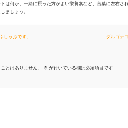
ントは何か、一緒に摂った方がよい栄養素など、言葉に左右さ
にしましょう。
次
ゃぶしゃぶです。
ダルゴナコ
の
投
稿:
ることはありません。
※
が付いている欄は必須項目です