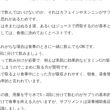
茶で飲んではいけないのか、それはカフェインやタンニンがサ
る恐れがあるためです。
トは水またはぬるま湯、あるいはジュースで摂取するのが基本
としては、食後に決めておくとベストです。
忘れがちな場合は食事のときに一緒に飲んでもOKです。
3回に分けて飲みましょう。
よって飲み分けが必要で、例えば美肌に効果的なビタミンCの場
てしまうのでこまめに取る方が賢明です。
体で取るより食事中にとった方が吸収されやすく、朝食、昼食
効率的と言われています。
の後、用量を守り水で1～2回に分けて飲むのがサプリの基本
だけで食事を終える人がいますが、サプリメントは栄養補助食
認識しましょう。