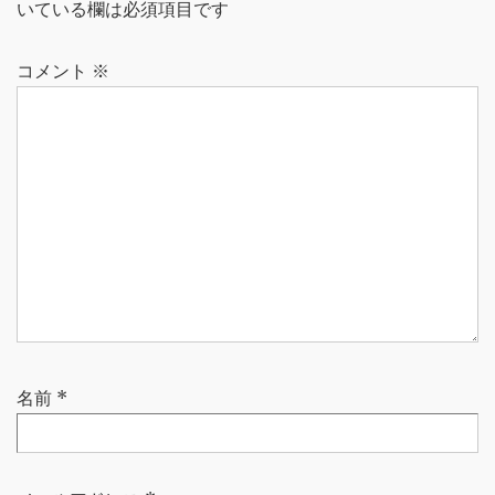
ー
いている欄は必須項目です
シ
ョ
コメント
※
ン
名前
*