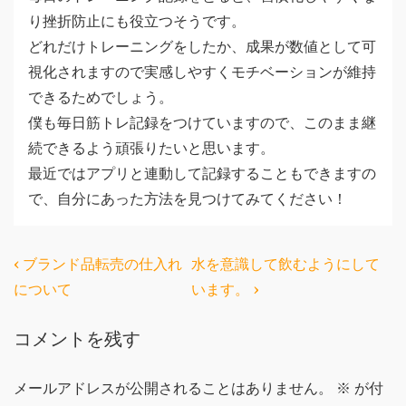
り挫折防止にも役立つそうです。
どれだけトレーニングをしたか、成果が数値として可
視化されますので実感しやすくモチベーションが維持
できるためでしょう。
僕も毎日筋トレ記録をつけていますので、このまま継
続できるよう頑張りたいと思います。
最近ではアプリと連動して記録することもできますの
で、自分にあった方法を見つけてみてください！
投
前
次
‹ ブランド品転売の仕入れ
水を意識して飲むようにして
の
の
稿
について
います。 ›
投
投
ナ
コメントを残す
稿:
稿:
ビ
ゲ
メールアドレスが公開されることはありません。
※
が付