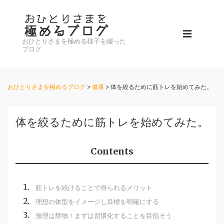
↓
メ
メ
イ
おひとりさまを極める様子を綴った
イ
メ
ン
ブログ
ン
コ
ニ
ナ
ン
ビ
おひとりさまを極めるブログ
>
健康
>
体を絞るために筋トレを始めてみた。
テ
ュ
ゲ
ン
ー
ー
ツ
体を絞るために筋トレを始めてみた。
シ
へ
ョ
ス
Contents
ン
キ
ッ
筋トレを続けることで得られるメリット
プ
理想の体型をイメージし目標を明確にする
無理は禁物！まずは習慣化することを目指そう