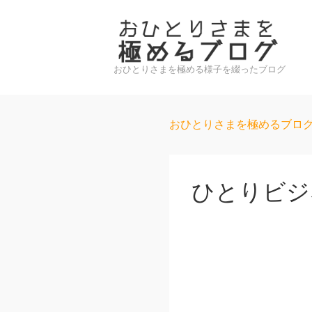
↓
メ
イ
ン
おひとりさまを極める様子を綴ったブログ
コ
ン
おひとりさまを極めるブロ
テ
ン
ツ
ひとりビジ
へ
ス
キ
ッ
プ