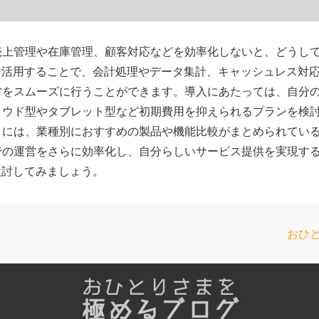
売上管理や在庫管理、顧客対応などを効率化しないと、どうし
を活用することで、会計処理やデータ集計、キャッシュレス対
営をスムーズに行うことができます。導入にあたっては、自分
ウド型やタブレット型など初期費用を抑えられるプランを検討
】には、業種別におすすめの製品や機能比較がまとめられてい
での運営をさらに効率化し、自分らしいサービス提供を実現す
検討してみましょう。
次
おひと
の
投
稿: