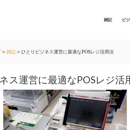
メ
雑記
ビジ
イ
ン
ナ
ビ
グ
>
雑記
>
ひとりビジネス運営に最適なPOSレジ活用法
ゲ
ー
シ
ネス運営に最適なPOSレジ活
ョ
ン