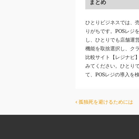
まとめ
ひとりビジネスでは、
りがちです。POSレジ
し、ひとりでも店舗運
機能を取捨選択し、クラ
比較サイト【レジナビ
みてください。ひとり
て、POSレジの導入を
投
前
‹ 孤独死を避けるためには
の
稿
投
ナ
稿:
ビ