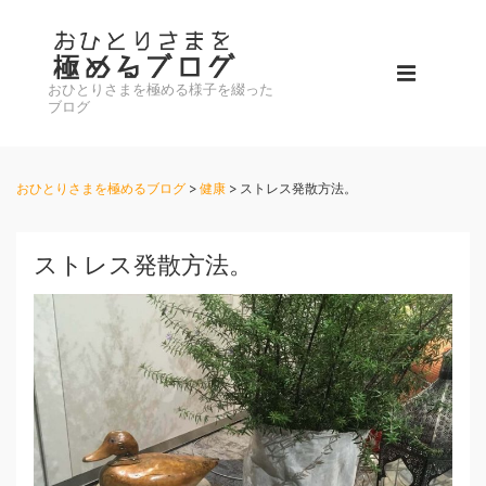
↓
メ
メ
イ
おひとりさまを極める様子を綴った
イ
メ
ン
ブログ
ン
コ
ニ
ナ
ン
ビ
おひとりさまを極めるブログ
>
健康
>
ストレス発散方法。
テ
ュ
ゲ
ン
ー
ー
ツ
ストレス発散方法。
シ
へ
ョ
ス
ン
キ
ッ
プ