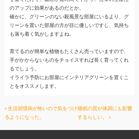
のアップに効果があるのだとか。
確かに、グリーンのない殺風景な部屋にいるより、グ
リーンを置いた部屋の方が目に優しいですし、気持ち
も落ち着く気がしますよね。
育てるのが簡単な植物もたくさん売っていますので、
手がかからないものをチョイスすれば長く育ってくれ
るでしょう。
イライラ予防にお部屋にインテリアグリーンを置くこ
とをオススメします。
投
前
次
‹ 生活習慣病が怖いので気をつけ
睡眠の質が体調にも影響
の
の
稿
るようになった。
するらしい。 ›
投
投
ナ
稿:
稿:
ビ