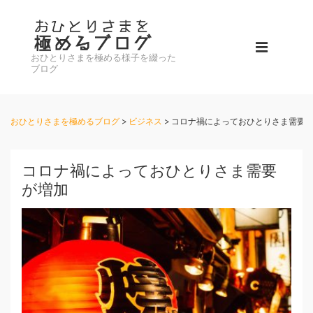
↓
メ
メ
イ
おひとりさまを極める様子を綴った
イ
メ
ン
ブログ
ン
コ
ニ
ナ
ン
ビ
おひとりさまを極めるブログ
>
ビジネス
>
コロナ禍によっておひとりさま需要
テ
ュ
ゲ
ン
ー
ー
ツ
コロナ禍によっておひとりさま需要
シ
へ
が増加
ョ
ス
ン
キ
ッ
プ