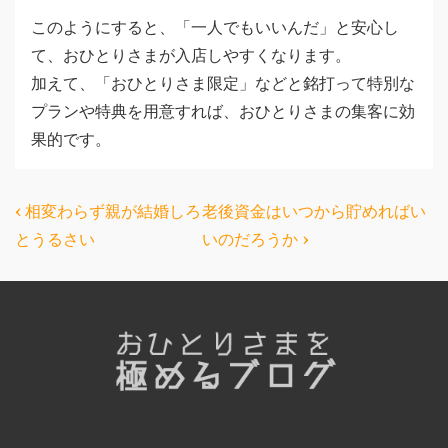
このようにすると、「一人でもいいんだ」と安心し
て、おひとりさまが入店しやすくなります。
加えて、「おひとりさま限定」などと銘打って特別な
プランや特典を用意すれば、おひとりさまの集客に効
果的です。
投
前
次
‹ 相変わらず親が結婚しろ
老後資金はいつから貯めればい
の
の
稿
とうるさい
いのだろうか ›
投
投
ナ
稿:
稿:
ビ
ゲ
ー
シ
ョ